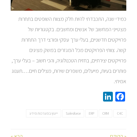
כמידי שנה, התכבדתי להיות חלק מצוות השופטים בתחרות
מצטייני המחשוב של אנשים ומחשבים. בקטגוריות של
פרוייקטים חדשניים, בעלי ערך עסקי ופורצי דרך התחרות
קשה. צוותי הפרויקטים מכל המגזרים במשק מציגים
פרוייקטים יצירתיים, בחזית הטכנולוגיה, והכי חשוב – בעלי ערך,
פותרים בעיות, מייעלים, משפרים שירות, מצילים חיים….תענוג
אמיתי.
LinkedIn
Facebook
C4C
CRM
ERP
Salesforce
ייעוץ במערכות מידע
« הקודם
הבא »