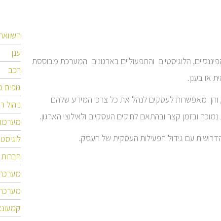
השוואה בין ority
ענן
יכים הפיננסיים, הלוגיסטיים והתפעוליים בארגונים המערכת מבוססת
רכב
 או בענן.
גופים פ
לו וצרכיו, והן מאפשרות לעסקים לנהל את כל צרכי המידע שלהם
ניהול ר
וכה ובזמן קצר ובהתאם לחוקים העסקיים ולאילוצי הארגון.
מערכות P
לוגיסט
חברות ת
מערכת MS
מערכת CM
קמעונא