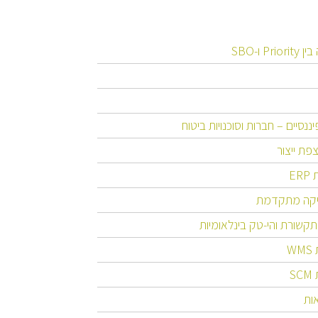
Pri ו-SBO
יננסיים – חברות וסוכנויות ביטוח
צפת ייצור
ER
יקה מתקדמת
קשורת והי-טק בינלאומיות
W
S
ות