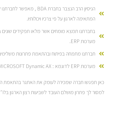
הניסיון הרב הנצבר בחברת
המתאימה לארגון על פי צרכיו ויכולותיו.
בחברתנו תמצא מומחים אשר מלאו תפקידים שונים בחברו
מערכות ERP.
חברתנו מתמחה בפיתוח ובהתאמת פתרונות משלימים למערכת ERP כולל ממשקים בין מערכת ה-ERP למערכות נוספות
מערכות ERP לדוגמא : Sap Business One , ORACLE, MICROSOFT Dynamic AX , מעלה NX , קו מערכות, Priority , Oracle Applications , Oracle Netsuite .
כאן תפגשו חברה שמכירה לעומק את האתגר בהתאמת המער
למסור לך פתרון מושלם העובד לשביעות רצון הארגון בלו"