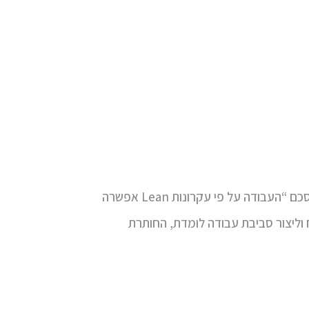
"מטבע הדברים, תהליכים של התייעלות בתפקוד ובביצועים כרוכים בחששות בקרב עובדים ומנהלים.” מציין ארליך, ומסכם “העבודה על פי עקרונות Lean אפשרה
 וליצור סביבת עבודה לומדת, החותרת