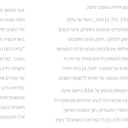
וון יחידות האוניברסיטה.
אגף מחשוב ומ
התהליך כלל, בין היתר, ביטול של 10%
חיפה תופס היו
פקידים שנמצאו מיותרים, ופינוי תקנים
של האוניברסיט
ים למחקר, חיזוק גופים התומכים
באוריינטציה מ
ילויות אינטרנטית כערוץ מרכזי המאפשר
“בניית הכוח ה
שות לנושאים חדשים ובניית גוף מרכזי
Lean , קו
האחראי על תחום ה- SAP, וכן בנית יחידה
מקורות הידע וה
זית האמונה על שירות ללקוחות השונים.
של עובדים וות
בחידוש הידע. 
“ההתמחות והניסיון של BDA ביישום שיטת
שהאוניברסיטה
Lean אפשרו לנו לבצע תהליכים שבאופן רגיל
חיצוניים (כגו
 מעוררי התנגדות, תוך הסכמה ושיתוף
וכו’) מתבצעים 
לה מלא בין כל הגורמים המעורבים” מציין