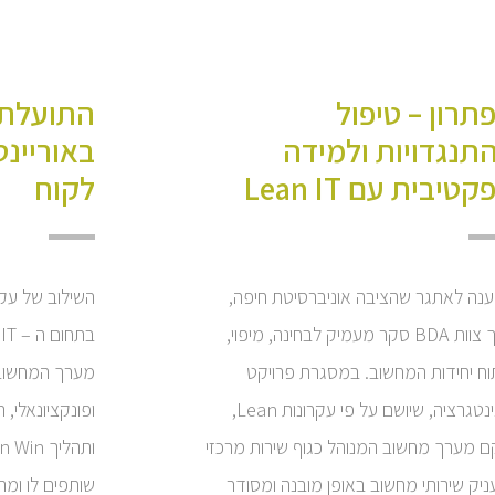
תרון – טיפול
התועלת 
תנגדויות ולמידה
באוריינט
טיבית עם Lean IT
לקוח
נה לאתגר שהציבה אוניברסיטת חיפה,
ערך צוות BDA סקר מעמיק לבחינה, מיפוי,
תוח יחידות המחשוב. במסגרת פרויקט
מערך המחשוב ב
האינטגרציה, שיושם על פי עקרונות Lean,
ופונקציונאלי, 
ם מערך מחשוב המנוהל כגוף שירות מרכזי
ניק שירותי מחשוב באופן מובנה ומסודר
שותפים לו ומרו