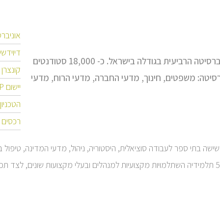
אוניבר
דיוידשי
אוניברסיטת חיפה הוקמה בשנת 1963 והינה האוניברסיטה הרביעית בגודלה בישראל. כ- 18,000 סטודנטים
קונצרן מ
סיטה: משפטים, חינוך, מדעי החברה, מדעי הרוח, מדעי
יישום SAP-ERP
הטכניון
רכסים –
שישה בתי ספר לעבודה סוציאלית, היסטוריה, ניהול, מדעי המדינה, טיפול 