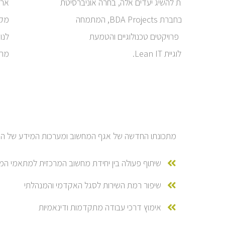
על מנת להשיג יעדים אלה, בחרה אוניברסיטת
ארל
חיפה בחברת BDA Projects, המתמחה
מקו
בניהול פרויקטים טכנולוגיים והטמעת
לנו
מתודולוגיית Lean IT.
מחש
מתכונתו החדשה של אגף המחשוב ומערכות המידע של ה
שיתוף פעולה בין יחידת מחשוב המרכזית למתאמי המ
שיפור רמת השירות לסגל האקדמי והמנהלתי
אימוץ דרכי עבודה מתקדמות ודינאמיות