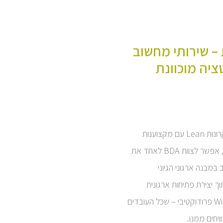
– שירותי מחשוב
ציה מוכוונת
השילוב של עקרונות Lean עם מקצוענות
בתחום ה – IT, אפשר לצוות BDA לאחד את
מבנה ארגוני הגיוני
תוך יצירת פתיחות ארגונית
ותהליך Win Win פרודוקטיבי – שכל העובדים
ויחים ממנו.