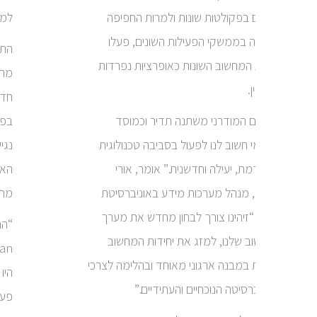
נוספים בפקולטות שונות ולמרות החפיפה
למג
שנוצרה בממשקי הפעילות השונים, פעלו
יחידות המחשוב השונות כאופרציות נפרדות
מהת
לחלוטין.
חדש
“העולם המודרני משתנה תדיר וכמוסד
בפע
אקדמי חשוב לנו לפעול בסביבה טכנולוגית
נגי
מתקדמת, יעילה וחדשנית.” אומר, אורי
ארליך, מנהל מערכות מידע באוניברסיטת
מרכ
חיפה. “זיהינו צורך לבחון מחדש את מערך
המחשוב שלנו, למזג את יחידות המחשוב
השונות במבנה ארגוני מאוחד ובהלימה לצרכי
היו
האוניברסיטה הנוכחיים והעתידיים.”
פעו