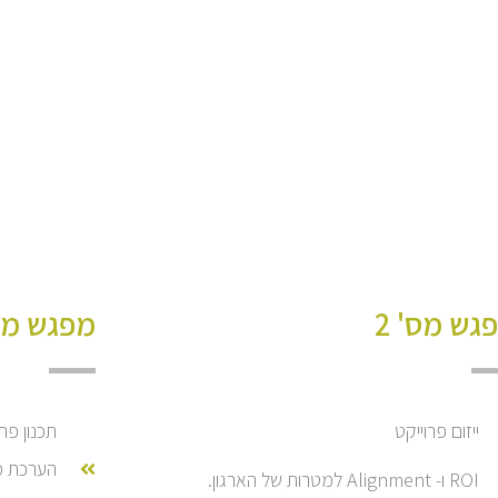
גש מס' 2
מפגש מס'
ייזום פרוייקט
הערכת מ
ROI ו- Alignment למטרות של הארגון.