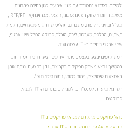
ולמידה. בסדנא נתמודד עם מגוון אירועים כגון בחירת פתרונות,
משלב הייזום והשיווק הפנים ארגוני, הוצאת מכרזים ו/או RFP/RFI ,
מפ”ל ובחינת חלופות, משברים, תהליכי שידרוג משמעותיים, הקמת
תשתיות, החלפת מערכות ליבה, הובלת פרויקט הכולל שינוי ארגוני,
שינוי ארגוני ביחידת ה- IT עצמה ועוד.
המשתתפים יבצעו בעצמם ניתוח אירועים ויציעו דרכי התמודדות.
בהמשך נבצע משחק תפקידים בקבוצות, נדון בהצעות וננתח אותן
באמצעות סימולציה, ניתוח כמותי, ניתוח סיכונים וכו’.
הסדנא מיועדת למנמ”רים, למנהלים בתחום ה- IT ולמנהלי
פרויקטים.
ניהול פרויקטים מתקדם למנהלי פרויקטים ב IT
מבוא ל Agile עם התמקדות ב – IT ארגוני