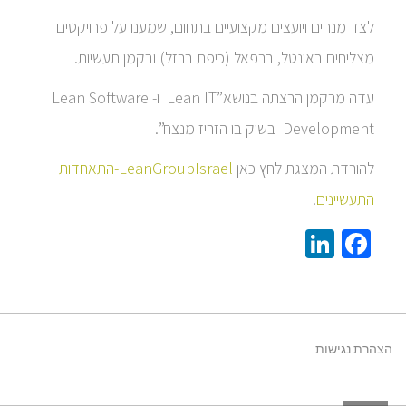
לצד מנחים ויועצים מקצועיים בתחום, שמענו על פרויקטים
מצליחים באינטל, ברפאל (כיפת ברזל) ובקמן תעשיות.
עדה מרקמן הרצתה בנושא”Lean IT ו- Lean Software
Development בשוק בו הזריז מנצח”.
להורדת המצגת לחץ כאן
LeanGroupIsrael-התאחדות
התעשיינים
.
LinkedIn
Facebook
הצהרת נגישות