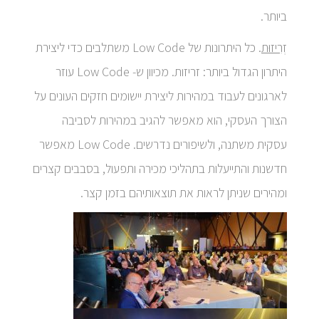
ביותר.
ז
ְרִיזוּת
. כל היתרונות של Low Code משתלבים כדי ליצירת
היתרון הגדול ביותר: זריזות. מכיוון ש- Low Code עוזר
לארגונים לעבוד במהירות ליצירת יישומים חזקים העונים על
הצורך העסקי, הוא מאפשר להגיב במהירות לסביבה
עסקית משתנה, ולשיפורים נדרשים. Low Code מאפשר
חדשנות והתייעלות בתהליכי מכירה ותפעול, בסבבים קצרים
ומהירים שניתן לראות את תוצאותיהם בזמן קצר.