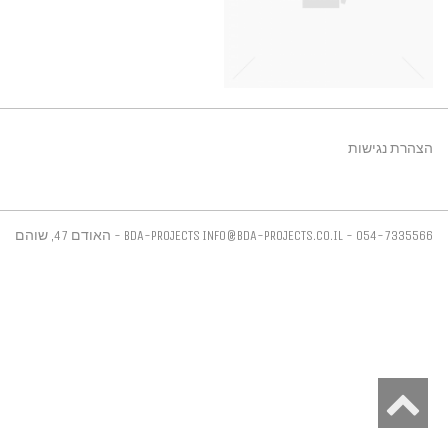
הצהרת נגישות
INFO@BDA-PROJECTS.CO.IL - 054-7335566
BDA-PROJECTS - האודם 47, שוהם
קמעונאות
גלילה
לראש