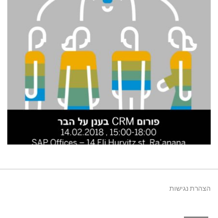
קרא עוד ←
על
פברואר 9, 2018
10:47 pm
סגור לתגובות
תחרות
admin
מצטייני
המחשוב
–
2017
,
עדה
פורום CRM בענן על הבר – 14.02.2018, 15:00-
מרקמן
18:00
בצוות
השופטים
להרשמה לחץ כאן! לקוח יקר, חברת SAP וחברת BDA
הצהרת נגישות
מתכבדות להזמינך להצטרף לפורום CRM על הבר.
במפגשים תחשף לידע העדכני