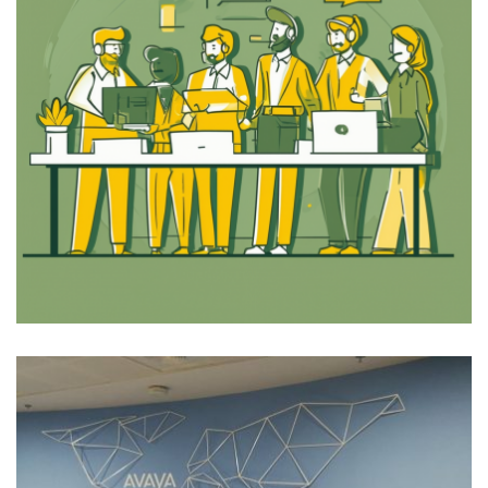
דצמבר 26, 2024
2:16 pm
אין תגובות
admin
יש לי תוכנת ERP , למה אני צריך גם CRM ?
לעיתים אנחנו ב-BDA, פוגשים בלקוחות ששואלים את
השאלה הזאת. השאלה יכולה להגיע מלקוחות שהטמיעו
מערכות ERP לאורך שנים רבות ובהשקעות
קרא עוד ←