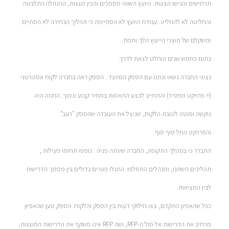
תרחישים והגישו הצעות. היועץ השווה מסמכים והכין מצגות, ההנהלה התלבטה
והחליטה לא להחליט. עבודת היועץ לא הסתיימה כי תהליך הבחירה לא הסתיים
ומשקלם של תוצרי הייעוץ הלך ותפח.
בתום כחמש שנים הוחלט לצאת לדרך.
נציגי החברה נשאו ונתנו עם הספק המיועד . הספק ראה בחברה לקוח אסטרטגי
(= פרויקט מפסיד) והתחייב לבצע התאמות במחיר קבוע ונמוך. החוזה היה
נוקשה ומוטה לטובת הלקוח, שניצל את העובדה שהספק "רעב".
והפרויקט החל סוף סוף.
התברר כי במהלך התקופה, החברה שינתה פניה : נוספו תחומי פעילות ,
תהליכים השתנו, ומנהלים התחלפו. התגלו פערים גדולים בין מסמך הדרישות
לבין המציאות.
ככל שהאפיון התקדם, צצו חילוקי דעות בין הספק והלקוח. הספק טען שהאפיון
מרחיב את הדרישות אל מול ה-RFP, ושה RFP אינו משקף את הדרישות המוצגות,