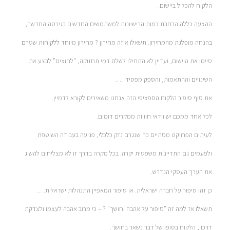
הלקוח להכליל ביישום.
ההצעה כללה הרחבת כמות הרישיונות למשתמשים החדשים בגירסה החדשה,
בהנחה מופלגת מהמחירון. תשאלו איזה מחירון ? מחירון מיוחד ללקוחות שטרם
סיימו את היישום, ועדיין לא התחילו לשלם דמי תחזוקה, "לחוצים" לבצע את
השינויים וההתאמות, והספק מפסיד ….
את סוף סיפור הלקוח הספציפי הזה אנחנו משאירים לקורא לדמיין.
לכל אחד ממכם יש וודאי חוויות ממקרים דומים.
לעיתים הפרויקט מסתיים כך שנגרם נזק כלכלי, פגיעה בעבודה השוטפת
ולפעמים גם התדיינות משפטית יקרה. בכל מקרה בדרך זו לא מצליחים להשיג
את הערך העסקי הנדרש.
כן זהו סיפור על חברה ישראלית. או סיפור המאפיין התנהלות ישראלית….
תשאלו אז למה זה "סיפור על אהבה וחושך" ? – כי מרוב אהבה לעצמו ולצדקת
דרכו , הלקוח בסופו של דבר נשאר בחושך.