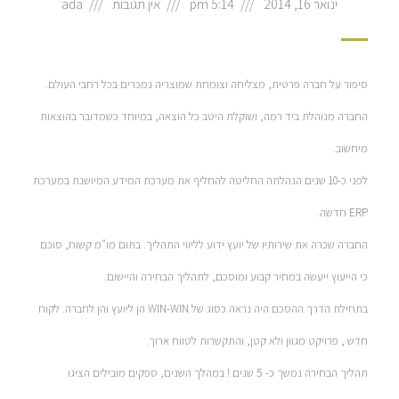
ינואר 16, 2014
5:14 pm
אין תגובות
ada
סיפור על חברה פרטית, מצליחה וצומחת שמוצריה נמכרים בכל רחבי העולם.
החברה מנוהלת ביד רמה, ושוקלת היטב כל הוצאה, במיוחד כשמדובר בהוצאות
מיחשוב.
לפני כ-10 שנים הנהלתה החליטה להחליף את מערכת המידע המיושנת במערכת
ERP חדשה.
החברה שכרה את שירותיו של יועץ ידוע לליווי התהליך. בתום מו"מ קשוח, סוכם
כי הייעוץ ייעשה במחיר קבוע ומוסכם, לתהליך הבחירה והיישום.
בתחילת הדרך ההסכם היה נראה כסוג של WIN-WIN הן ליועץ והן לחברה. לקוח
חדש , פרויקט מגוון ולא קטן, והתקשרות לטווח ארוך.
תהליך הבחירה נמשך כ- 5 שנים ! במהלך השנים, ספקים מובילים הציגו