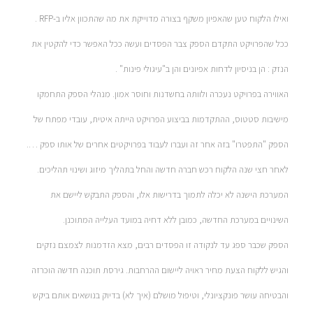
ואילו הלקוח טען שהאפיון משקף בצורה מדוייקת את מה שהתכוון אליו ב-RFP .
ככל שהפרויקט התקדם הספק צבר הפסדים ועשה ככל האפשר כדי להקטין את
הנזק : הן בניסיון לדחות אפיונים והן ב"עיגולי פינות" .
האווירה בפרויקט נעכרה ולוותה בחשדנות וחוסר אמון. מנהלי הספק התחמקו
מישיבות סטטוס, ההתקדמות בביצוע הפרויקט הייתה איטית, עובדי מפתח של
הספק "התפטרו" בזה אחר זה ועברו לעבוד בפרויקטים אחרים של אותו ספק ….
לאחר חצי שנה הלקוח רכש חברה חדשה והחל בתהליך מיזוג ושינוי תהליכים.
המערכת הישנה לא יכלה לתמוך בדרישות אלו, והספק התבקש ליישם את
השינויים במערכת החדשה, כמובן ללא דחיה במועד העלייה המתוכנן.
הספק שכבר ספג עד לנקודה זו הפסדים רבים, מצא הזדמנות לצמצם נזקים
והגיש ללקוח הצעת מחיר ראויה ליישום ההרחבות. גירסת תוכנה חדשה הוכרזה
והבטיחה עושר פונקציונלי, וטיפול מושלם (איך לא) בדיוק בנושאים אותם ביקש