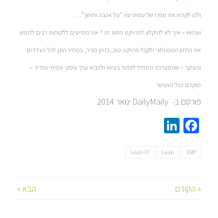
ולכו לקרוא את ספרו של עמוס עוז "על אהבה וחושך"….
ועכשיו – איך לא להיקלע לפרויקט מסוג זה ? אנו מסייעים ללקוחות רבים לממש
את החזון הטכנולוגי ולקבל פרויקט טוב, בזמן סביר, במחיר הוגן לכל הצדדים
והעיקר – שהמערכת תתחיל לפתור בעיות ולהביא ערך עסקי אמיתי ומדיד –
מוקדם ככל האפשר.
פורסם ב- DailyMaily ינואר 2014
LinkedIn
Facebook
Lean-IT
Lean
ERP
« הקודם
הבא »