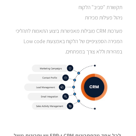
תקשורת "סביב" הלקוח
ניהול פעילות מכירות
מערכות CRM מובילות מאפשרות ביצוע התאמות לתהליכי
המכירה הספציפיים של הלקוח באמצעות Low code
במהירות וללא צורך במפתחים.
לכל אחד מהפתרונות CRM ו-ERP יש יתרונות משל