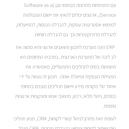
עם התפתחות פתרונות מבוססי ענן (Software as a
Service), ארגונים יכולים להאיץ את יישום הטכנולוגיה
למימוש אסטרטגיה עסקית, להגדלת הכנסות, להתייעלות,
להגדלת פרודוקטיביות וכך גם להגדלת רווחיות.
ERP הינה מערכת לתכנון משאבים ארגוני והיא מהווה את
לב ליבה של המערכת הארגונית. במרבית התחומים היא
משמשת בסיס לתהליכים התפעוליים, מאפשרת את
הפעילות העסקית ומייעלת אותה. תכנון זה נעשה על ידי
איחוד של מקורות מידע ויישום תהליכים מובנים בתחומי
כספים, ניהול מלאי, רכש, משאבי אנוש ופונקציות ארגוניות
נוספות.
לעומת זאת פתרון לניהול קשרי לקוחות, CRM, מניע תהליכי
גיוס ושימור לקוחות ומסייע בהגדלת מכירות. CRM מנהל